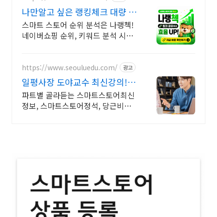
나만알고 싶은 랭킹체크 대량 키
워드 분석
스마트 스토어 순위 분석은 나랭첵!
네이버쇼핑 순위, 키워드 분석 시스
템 잘나가는 상품 들을 찾을 수 있는
비결! 쇼핑 랭킹순위 분석이 가능!
https://www.seouluedu.com/
광고
일평사장 도야교수 최신강의!
스마트스토어정석
파트별 골라듣는 스마트스토어최신
정보, 스마트스토어정석, 당근비지
니스. 오픈특가 스마트스토어, 당근
비지니스,유튜브,마케팅.코딩부트캠
프.-1인온라인창업의 모든 수업