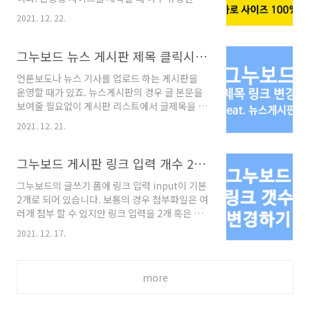
라면 해당되는 스킨 파일을 열면 됩니다. 소스 추
음 지도 가로 사이즈를 항상 100%가 되게 수정
가 아래 소스를 적당한 위치에 추가합니다. 만약
2021. 12. 22.
하는 방법에 대해 알아봅니다. 서울시청 지도를
상품 가격 아래에 추가하고 싶다면
예로 들어볼게요. 지도 퍼가기로 소스 복사 다음
view_it_cust_price 또는 view_it_price 의
지도에서 장소검색 후 공유하기 > html 태그 복
그누보드 뉴스 게시판 제목 클릭시 링크1로 이동
괄호 } 가 닫히는 아랫줄에 ..
사를 선택합니다. 원하는 지도 크기를 설정할 수
언론보도나 뉴스 기사를 업로드 하는 게시판을
있는데 %는 안되고 px 절대값으로만 입력이 가
운영할 때가 있죠. 뉴스게시판의 경우 글 본문을
능합니다. 기본 640 px * 360 px 입니다. 우선
보여줄 필요없이 게시판 리스트에서 글제목을 클
소스 생성하기를 클릭해서 소스를 복사하세요.
릭하면 링크1에 입력된 사이트가 바로 열리면 됩
복사한 지도 소스를 붙여넣으면 아래와 같이 보
2021. 12. 21.
니다. 그누보드에서 뉴스 게시판 제목 클릭시 링
입니다. 이제 어디를 수정해야 할지 알려드릴게
크1 사이트로 이동하는 스킨 수정법을 알려드립
요. 가로 사이즈 주석처리 3번 실행 스크립트에서
니다. 게시판 스킨 list.skin.php skin/board/
그누보드 게시판 링크 입력 개수 2개 → 1개
가로 사이즈 설정 부분인 "mapWidth"..
스킨명/list.skin.php 글 제목 링크 부분 중 첫번
그누보드의 글쓰기 폼에 링크 입력 input이 기본
째 줄의 href 를 wr_link1 로 수정하고 링크1에
2개로 되어 있습니다. 보통의 경우 첨부파일은 여
입력된 사이트를 새창으로 열기 위해
러개 첨부 할 수 있지만 링크 입력을 2개 혹은 그
target="_blank" 을 추가해 줍니다. 그런데 이
이상 사용하는 경우는 드물어요. 첨부파일 갯수
렇게만 수정을 하면 글등록은 문제가 없지만 등
2021. 12. 17.
는 게시판 관리화면에서 설정 가능하지만 링크
록한 글을 수정 할 수가 없어요. 관리자 로그인시
갯수는 관리자가 설정 할 수 없어요. 그래서 알아
글본문으로 링크가 되게 해줘야 합니다.
보는, 그누보드 게시판 링크 갯수 1개로 줄이는
more
법! 1. 모든 게시판 적용 config.php 파일
199~201 라인을 확인해 보세요. // 게시판에서
링크의 기본개수를 말합니다. // 필드를 추가하면