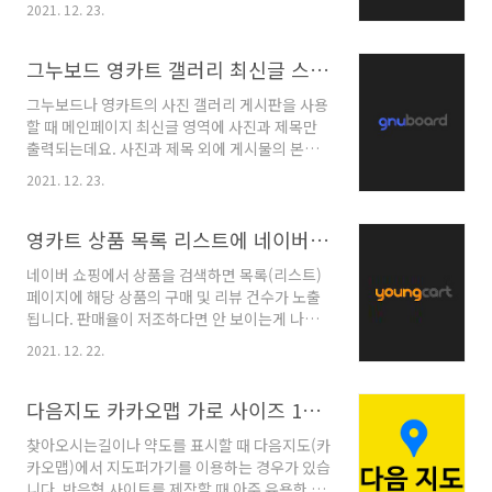
니다. 영카트 shop.tail.php 푸터의 카피라이트
2021. 12. 23.
활용할 수 있습니다. 파일을 열어 해당 글자만 수
부분, 사업자등록번호가 들어가야 할 곳에 복사
정 아래 파일을 열어 Ctrl+F 를 눌러 검색 후 해당
+붙여넣기로 넣어줍니다. 사업자등록번호 :
되는 문구만 수정해 주세요. 파일을 모두 열어 [열
그누보드 영카트 갤러리 최신글 스킨 본문 내용 불러오기
려진 파일에서 모두 바꾸기]를 하면 한번에 수정
그누보드나 영카트의 사진 갤러리 게시판을 사용
할 수 있습니다. lib/shop.lib.php (상품 스킨)
할 때 메인페이지 최신글 영역에 사진과 제목만
adm/shop_admin/itemform.php (관리자
출력되는데요. 사진과 제목 외에 게시물의 본문
페이지 > 상품관리)
내용을 추가로 불러오는 방법을 알려드립니다.
adm/shop_admin/itemtypelist.php (관리
2021. 12. 23.
갤러리 최신글 내용 출력 먼저, 사용중인 최신글
자페이지 > 쇼핑몰관리 > 상품유형관리)
스킨 파일을 열어서 적당한 위치에 아래 소스를
theme/basic/shop/shop.head.php (쇼핑
추가해 주세요. 예 :
영카트 상품 목록 리스트에 네이버처럼 구매 리뷰 건수 출력
몰 ..
skin/latest/gallery/latest.skin.php 소스
네이버 쇼핑에서 상품을 검색하면 목록(리스트)
내용 중 숫자(지금 100)를 수정하는 만큼 불러오
페이지에 해당 상품의 구매 및 리뷰 건수가 노출
는 내용의 글자수를 조정할 수 있습니다.
됩니다. 판매율이 저조하다면 안 보이는게 나을
지 모르지만 판매가 많이 일어나는 상품일수록
2021. 12. 22.
노출되는게 상품 구매에 유리하게 작용하죠. 네
이버처럼 영카트 상품 목록에 구매 & 리뷰수를
출력하는 방법에 대해 알려드릴게요. 상품 목록
다음지도 카카오맵 가로 사이즈 100% 맞추기
스킨 list.10.skin.php 영카트에서 상품 목록으
찾아오시는길이나 약도를 표시할 때 다음지도(카
로 사용중인 list 스킨을 열어주세요. 기본은
카오맵)에서 지도퍼가기를 이용하는 경우가 있습
list.10.skin.php 입니다. 다른 스킨을 사용중이
니다. 반응형 사이트를 제작할 때 아주 유용한 다