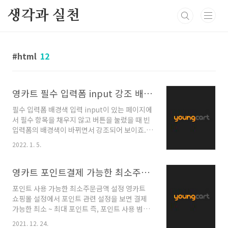
본문 바로가기
생각과 실천
html
12
영카트 필수 입력폼 input 강조 배경색 변경
필수 입력폼 배경색 입력 input이 있는 페이지에
서 필수 항목을 채우지 않고 버튼을 눌렀을 때 빈
입력폼의 배경색이 바뀌면서 강조되어 보이죠.
강조된 input의 배경색을 수정하고 싶을 때 어떤
2022. 1. 5.
파일을 열어야 할까요? 영카트 주문서 작성 페이
지에서 필수 항목을 입력하지 않고 입력 버튼을
눌렀을 때 빈 입력폼을 강조하는 input의
영카트 포인트결제 가능한 최소주문금액 설정
background color 수정 방법을 알려 드립니
포인트 사용 가능한 최소주문금액 설정 영카트
다. js/common.js js 폴더에서 common.js
쇼핑몰 설정에서 포인트 관련 설정을 보면 결제
파일을 열어 필드 오류 항목을 찾아 색상코드를
가능한 최소 ~ 최대 포인트 즉, 포인트 사용 범위
수정하면 됩니다. #BDDEF7를 #FFCCCC로 수
는 설정할 수 있지만 포인트 결제 가능한 주문금
정해 볼까요? 그럼 아래와 같이 필수 항목 입력폼
2021. 12. 24.