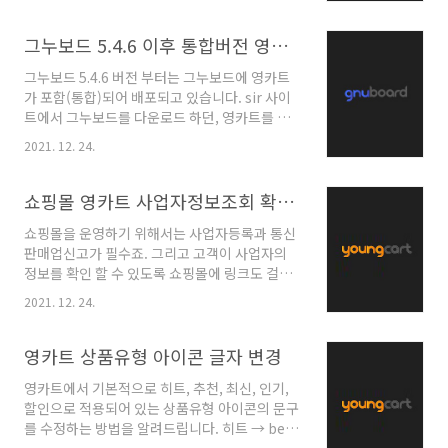
액을 설정할 수는 없어요. 운영자는 주문금액이 3
의 배경색이 변경됩니다. 영카트 활용팁 영카트
만원 이상일 때만 포인트 결제를 허용하고 싶지
상품 목록 리스트에 네이버처럼 구매 리뷰 건수
만 할 수 없다는거죠. 영카트에서 포인트결제가
그누보드 5.4.6 이후 통합버전 영카트 쇼핑몰 기능 비활성화
출력 영카트 상품 목록 ..
가능한 최소 주문금액을 설정하는 방법을 알려드
그누보드 5.4.6 버전 부터는 그누보드에 영카트
릴게요. orderform.sub.php PC :
가 포함(통합)되어 배포되고 있습니다. sir 사이
shop/orderform.sub.php 모바일 :
트에서 그누보드를 다운로드 하던, 영카트를 다
mobile/shop/orderform.sub.php 위 2개
운로드 하던 동일한 통합버전을 다운받게 됩니
파일을 열어서 Ctrl+F 를 눌러 [포인트결제]로 검
2021. 12. 24.
다. 일반사이트를 제작하기 때문에 쇼핑몰이 필
색을 하면 이런 소스가 있을거예요. 하단에 아래
요없을 때 쇼핑몰 기능을 비활성화 하는 방법을
소스를 복사+붙여넣기 해줍니다. 30000으로 설
알려드립니다. dada/dbconfig.php line 44에
쇼핑몰 영카트 사업자정보조회 확인 새창 팝업 링크 버튼 넣기
정된 2군데의 숫자를 변경..
서 define('G5_USE_SHOP', true); 를 false
쇼핑몰을 운영하기 위해서는 사업자등록과 통신
로 수정합니다. true 를 false 로 변경하면 관리
판매업신고가 필수죠. 그리고 고객이 사업자의
자 페이지에서 쇼핑몰 메뉴들도 비활성화 됩니
정보를 확인 할 수 있도록 쇼핑몰에 링크도 걸어
다. 그 외 그누보드 활용팁 그누보드 뉴스 게시판
놓아야 합니다. 영카트를 이용한 쇼핑몰 하단, 푸
제목 클릭시 링크1로 이동 그누보드 뉴스 게시판
2021. 12. 24.
터의 카피라이트 부분에 그대로 복사+붙여넣기
제목 클릭시 링크1로 이동 언론보도나 뉴스 기사
하면 되는 사업자정보조회 소스를 알려드립니다.
를 업로드 하는 게시판을 운영할 때가 있죠. 뉴스
사업자정보조회 팝업 버튼 요즘 핫하다는 국립중
영카트 상품유형 아이콘 글자 변경
게시판의 경우..
앙박물관의 정보를 예로 설명 드릴게요. 영카트
영카트에서 기본적으로 히트, 추천, 최신, 인기,
관리자 > 쇼핑몰 설정에 입력한 사업자등록번호
할인으로 적용되어 있는 상품유형 아이콘의 문구
가 아래와 같이 쇼핑몰 하단에 자동으로 노출되
를 수정하는 방법을 알려드립니다. 히트 → best
고 오른쪽 버튼을 누르면 새창으로 뜨는 소스입
추천 → MD's pick 등 다양하게 문구를 수정하여