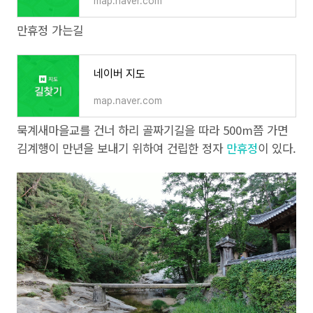
map.naver.com
만휴정 가는길
네이버 지도
map.naver.com
묵계새마을교를 건너 하리 골짜기길을 따라 500m쯤 가면
김계행이 만년을 보내기 위하여 건립한 정자
만휴정
이 있다.