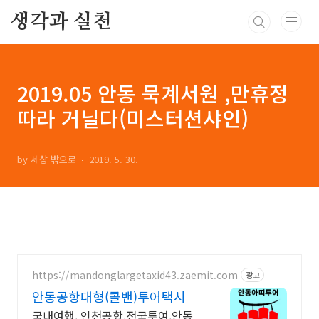
본문 바로가기
생각과 실천
2019.05 안동 묵계서원 ,만휴정
따라 거닐다(미스터션샤인)
by 세상 밖으로
2019. 5. 30.
https://mandonglargetaxid43.zaemit.com
광고
안동공항대형(콜밴)투어택시
국내여행, 인천공항,전국투여,안동