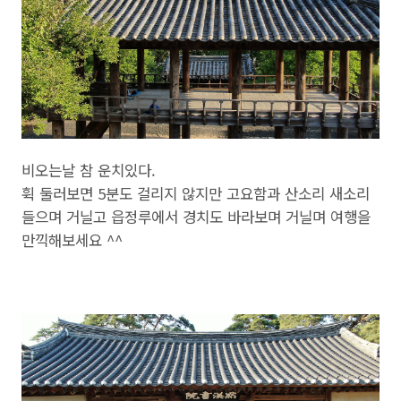
비오는날 참 운치있다.
휙 둘러보면 5분도 걸리지 않지만 고요함과 산소리 새소리
들으며 거닐고 읍정루에서 경치도 바라보며 거닐며 여행을
만끽해보세요 ^^