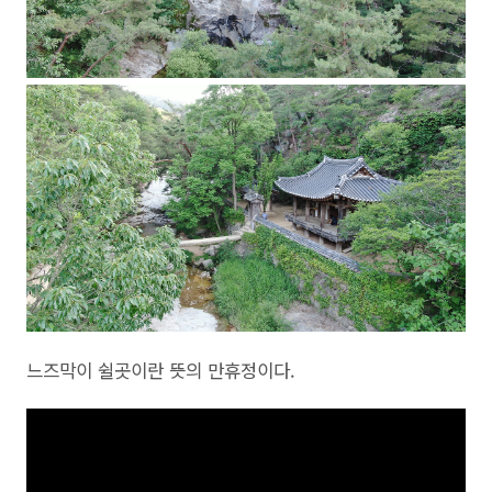
느즈막이 쉴곳이란 뜻의 만휴정이다.