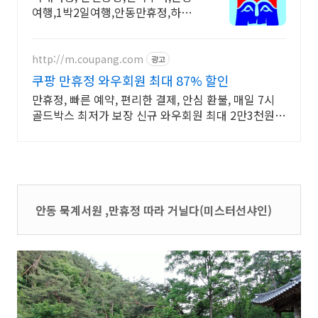
여행,1박2일여행,안동만휴정,하회
마을,대형택시,
http://m.coupang.com
광고
쿠팡 만휴정 와우회원 최대 87% 할인
만휴정, 빠른 예약, 편리한 결제, 안심 환불, 매일 7시
골드박스 최저가 보장 신규 와우회원 최대 2만3천원
쿠폰팩+5% 추가적립 혜택! 여행도 이제 쿠팡에서!
안동 묵계서원 ,만휴정 따라 거닐다(미스터선샤인)