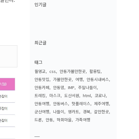
인기글
최근글
태그
월영교
css
안동가볼만한곳
활용팁
안동맛집
가볼만한곳
여행
안동시내버스
안동카페
안동댐
IMP
주말나들이
트레킹
마스크
도산서원
html
코로나
안동여행
안동버스
핫플레이스
제주여행
군산여행
나들이
영카트
경북
갈만한곳
드론
안동
하회마을
가족여행