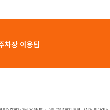
 주차장 이용팁
은어축제가 7월 30일(토) ~ 8월 7(일)까지 봉화 내성천 일대에서