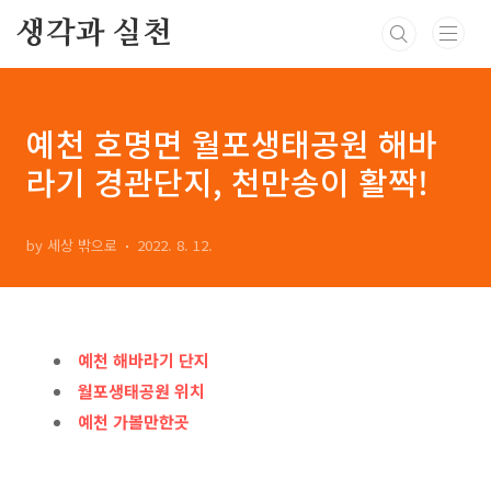
본문 바로가기
생각과 실천
예천 호명면 월포생태공원 해바
라기 경관단지, 천만송이 활짝!
by 세상 밖으로
2022. 8. 12.
예천 해바라기 단지
월포생태공원 위치
예천 가볼만한곳