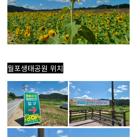
월포생태공원 위치