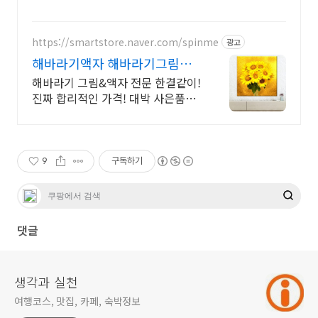
https://smartstore.naver.com/spinme
광고
해바라기액자 해바라기그림전
문 무료배송,사은품가득,쿠폰할
해바라기 그림&액자 전문 한결같이!
인
진짜 합리적인 가격! 대박 사은품&
무료배송!
9
구독하기
댓글
생각과 실천
여행코스, 맛집, 카페, 숙박정보