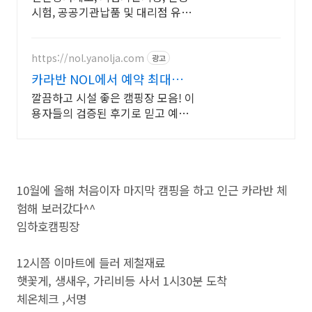
시험, 공공기관납품 및 대리점 유통,
장착 제조사 자체인증센터 운영 / 차
량 구조변경 없이 견인장치 인증 가
능!
https://nol.yanolja.com
광고
카라반 NOL에서 예약 최대
70% 더블업 할인!
깔끔하고 시설 좋은 캠핑장 모음! 이
용자들의 검증된 후기로 믿고 예약
하세요!
10월에 올해 처음이자 마지막 캠핑을 하고 인근 카라반 체
험해 보러갔다^^
임하호캠핑장
12시쯤 이마트에 들러 제철재료
햇꽃게, 생새우, 가리비등 사서 1시30분 도착
체온체크 ,서명