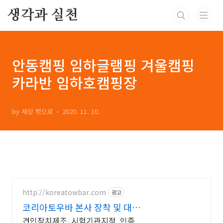
본문 바로가기
생각과 실천
안동캠핑 임하글램핑 겨울캠핑
카라반 임하호캠핑장
by 세상 밖으로
2020. 11. 10.
http://koreatowbar.com
광고
코리아토우바 본사 장착 및 대리
점 문의 환영
견인장치제조, 시험기관지정, 인증