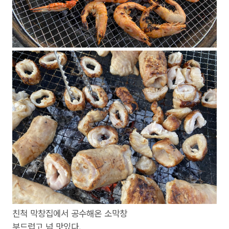
친척 막창집에서 공수해온 소막창
부드럽고 넘 맛있다.