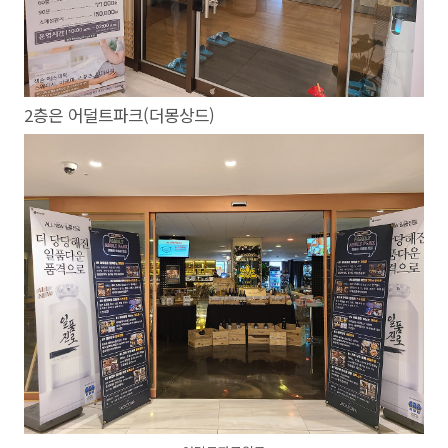
2층은 어덜트파크(더몽상드)