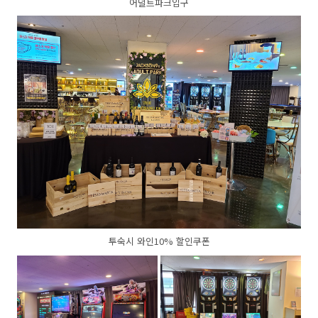
어덜트파크입구
투숙시 와인10% 할인쿠폰