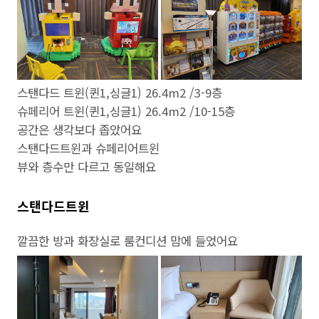
스탠다드 트윈(퀸1,싱글1) 26.4m2 /3-9층
슈페리어 트윈(퀸1,싱글1) 26.4m2 /10-15층
공간은 생각보다 좁았어요
스탠다드트윈과 슈페리어트윈
뷰와 층수만 다르고 동일해요
스탠다드트윈
깔끔한 방과 화장실로 룸컨디션 맘에 들었어요