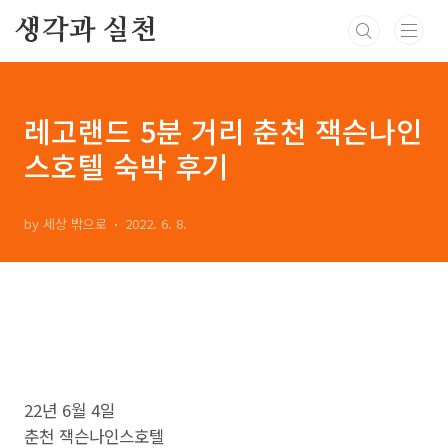
본문 바로가기
생각과 실천
레고랜드 5분 거리 춘천 잭슨나인
스호텔 숙박 후기
by 세상 밖으로
2022. 6. 8.
22년 6월 4일
춘천 잭슨나인스호텔