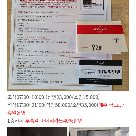
조식07:00~10:00 (성인23,000/소인15,000)
석식17:30~21:00(성인58,000/소인35,000)
매주 금,토,공
휴일운영
1층카페
투숙객 아메리카노40%할인