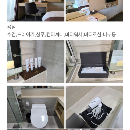
욕실
수건,드라이기,샴푸,컨디셔너,바디워시,바디로션,비누등