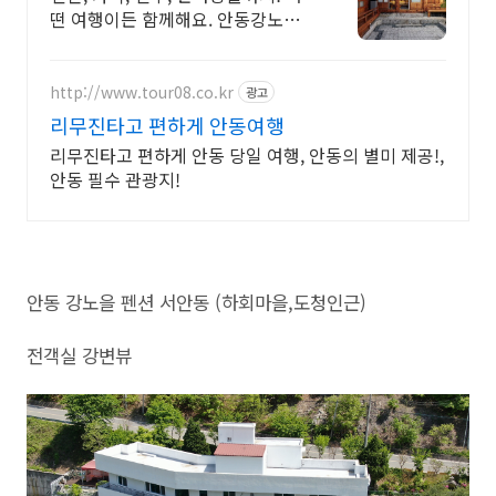
떤 여행이든 함께해요. 안동강노을
펜션. 전용 테라스와 바비큐 그릴이
제공되는 숙소를 예약하세요.
http://www.tour08.co.kr
광고
리무진타고 편하게 안동여행
리무진타고 편하게 안동 당일 여행, 안동의 별미 제공!,
안동 필수 관광지!
안동 강노을 펜션 서안동 (하회마을,도청인근)
전객실 강변뷰