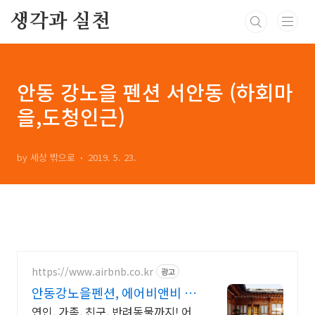
본문 바로가기
생각과 실천
안동 강노을 펜션 서안동 (하회마
을,도청인근)
by 세상 밖으로
2019. 5. 23.
https://www.airbnb.co.kr
광고
안동강노을펜션, 에어비앤비 안
동여행도 우리집처럼
연인, 가족, 친구, 반려동물까지! 어