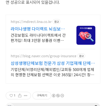
면 성공으로 표시되어 있을겁니다.
https://mdirect.lina.co.kr
광고
라이나생명 다이렉트 뇌심보험
최대 3만원 상품권 증정
건강보험도 라이나다이렉트에서 간
편가입! 최대 3만원 상품권 이벤트
놓치지 마세요!
https://blog.naver.com/group-insurance
광고
삼성생명단체보험 전문가 삼성 기업재해 단체보
장보험
기업단체/비영리단체/해외법인/교회등 500여개 업체
의 현명한 단체보험 선택은 이곳 365일! 24시간! 장소
불문! (해외포함) 근무중이든 아니든 재해사고 보장!
1
구독하기