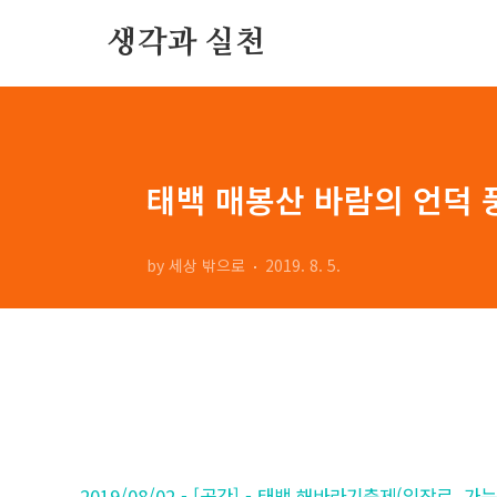
본문 바로가기
생각과 실천
태백 매봉산 바람의 언덕
by 세상 밖으로
2019. 8. 5.
2019/08/02 - [공간] - 태백 해바라기축제(입장료, 