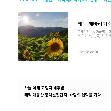
축제기간 : 7. 26(금) 
원 학생(초,중,고) 및 단
comple.co.kr
하늘 아래 고랭지 배추밭
태백 매봉산 풍력발전단지, 바람의 언덕을 가다