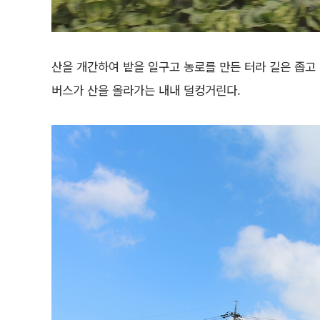
산을 개간하여 밭을 일구고 농로를 만든 터라 길은 좁고
버스가 산을 올라가는 내내 덜컹거린다.