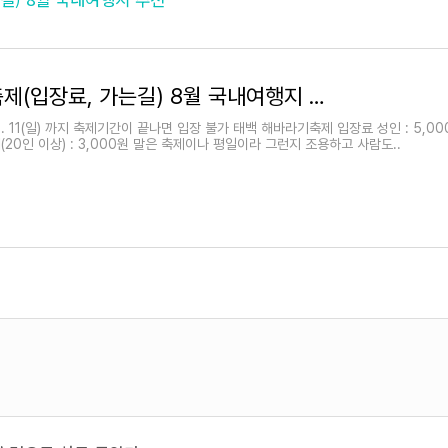
태백 해바라기축제(입장료, 가는길) 8월 국내여행지 추천
~ 8. 11(일) 까지 축제기간이 끝나면 입장 불가 태백 해바라기축제 입장료 성인 : 5,00
체(20인 이상) : 3,000원 말은 축제이나 평일이라 그런지 조용하고 사람도..