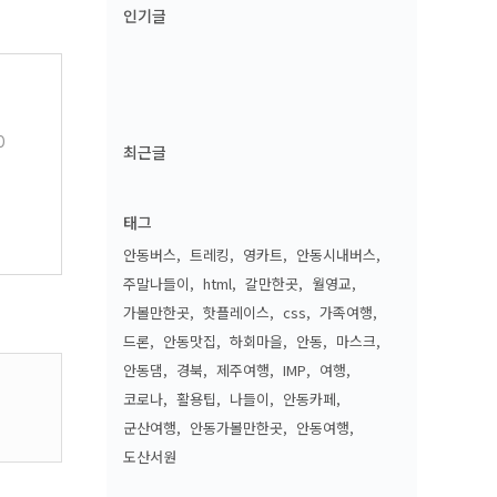
인기글
0
최근글
태그
안동버스
트레킹
영카트
안동시내버스
주말나들이
html
갈만한곳
월영교
가볼만한곳
핫플레이스
css
가족여행
드론
안동맛집
하회마을
안동
마스크
안동댐
경북
제주여행
IMP
여행
코로나
활용팁
나들이
안동카페
군산여행
안동가볼만한곳
안동여행
도산서원