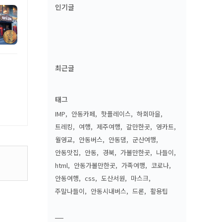
인기글
최근글
태그
IMP
안동카페
핫플레이스
하회마을
트레킹
여행
제주여행
갈만한곳
영카트
월영교
안동버스
안동댐
군산여행
안동맛집
안동
경북
가볼만한곳
나들이
html
안동가볼만한곳
가족여행
코로나
안동여행
css
도산서원
마스크
주말나들이
안동시내버스
드론
활용팁