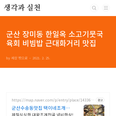
본문 바로가기
생각과 실천
군산 장미동 한일옥 소고기뭇국
육회 비빔밥 근대화거리 맛집
by 세상 밖으로
2021. 2. 25.
https://map.naver.com/p/entry/place/1433644
광고
316
군산수송동맛집 택이네조개전
골
제철싱싱한 대왕조개전골 냄비한상!